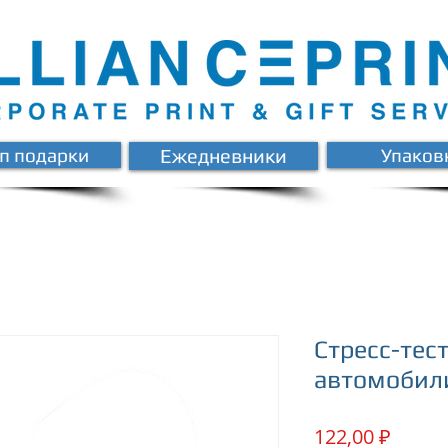
п подарки
Ежедневники
Упаков
Стресс-тес
автомобил
Цена
122,00 ₽