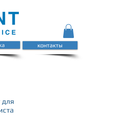
ка
контакты
т для
иста