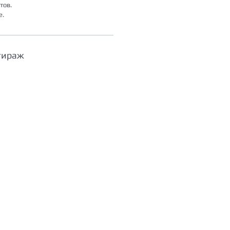
тов.
е.
тираж