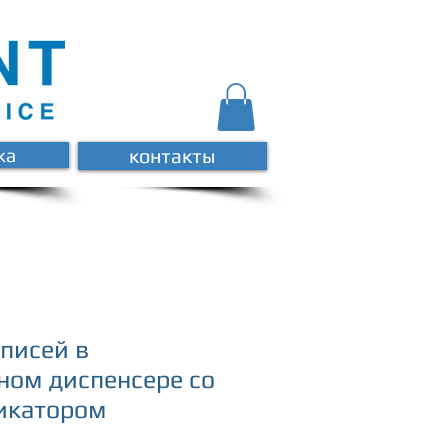
ка
контакты
аписей в
ном диспенсере со
икатором