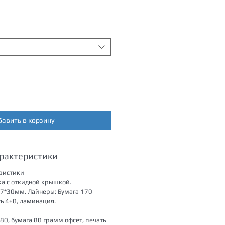
бавить в корзину
арактеристики
ристики
а с откидной крышкой.
7*30мм. Лайнеры: Бумага 170
ь 4+0, ламинация.
х80, бумага 80 грамм офсет, печать