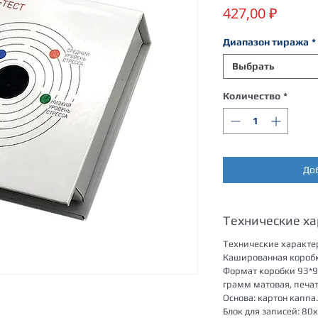
Цена
427,00 ₽
Диапазон тиража
*
Выбрать
Количество
*
До
Технические х
Технические характе
Кашированная коробк
Формат коробки 93*9
грамм матовая, печат
Основа: картон каппа.
Блок для записей: 80