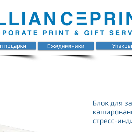
п подарки
Ежедневники
Упаков
Блок для з
каширован
стресс-инд